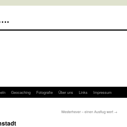
….
meln
Geocaching
Fotografie
Über uns
Links
Impressum
Westerhever – einen Ausflug wert
→
hstadt