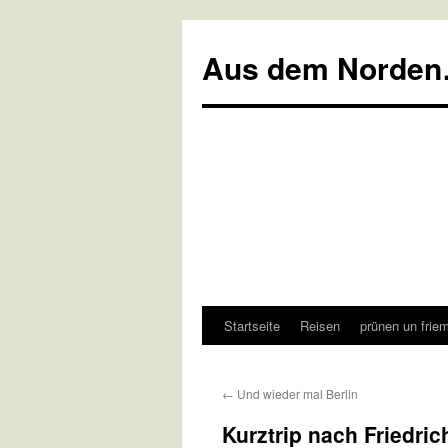
Aus dem Norden
Startseite
Reisen
prünen un frie
Zum
Inhalt
←
Und wieder mal Berlin
springen
Kurztrip nach Friedric