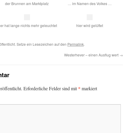
der Brunnen am Marktplatz
… im Namen des Volkes …
ier hat lange nichts mehr geleuchtet
hier wird gelüftet
öffentlicht. Setze ein Lesezeichen auf den
Permalink
.
Westerhever – einen Ausflug wert
→
tar
*
öffentlicht.
Erforderliche Felder sind mit
markiert