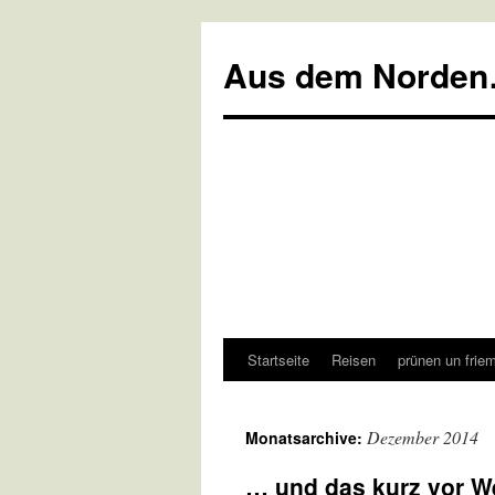
Aus dem Norden
Startseite
Reisen
prünen un frie
Zum
Inhalt
Dezember 2014
Monatsarchive:
springen
… und das kurz vor W