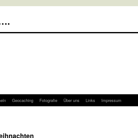
….
meln
Geocaching
Fotografie
Über uns
Links
Impressum
eihnachten