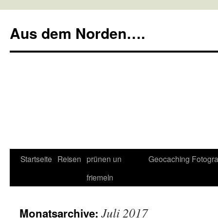
Aus dem Norden….
Startseite
Reisen
prünen un
Geocaching
Fotogra
Zum
friemeln
Inhalt
springen
Juli 2017
Monatsarchive: