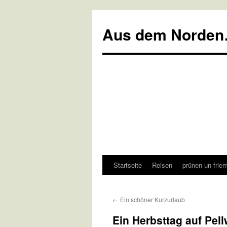
Aus dem Norden
Startseite
Reisen
prünen un frie
Zum
Inhalt
←
Ein schöner Kurzurlaub
springen
Ein Herbsttag auf Pel